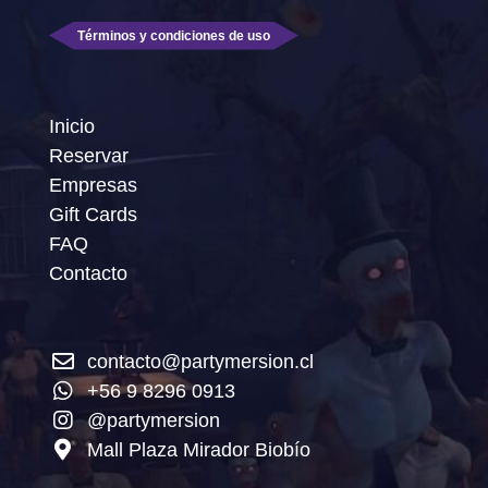
Términos y condiciones de uso
Inicio
Reservar
Empresas
Gift Cards
FAQ
Contacto
contacto@partymersion.cl
+56 9 8296 0913
@partymersion
Mall Plaza Mirador Biobío