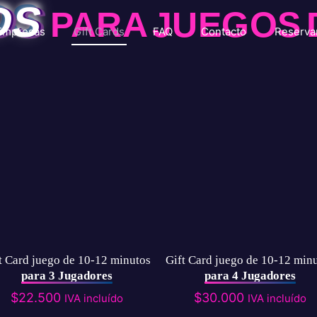
DS
PARA JUEGOS 
Empresas
Gift Cards
FAQ
Contacto
Reserva
t Card juego de 10-12 minutos
Gift Card juego de 10-12 min
para 3 Jugadores
para 4 Jugadores
$
22.500
$
30.000
IVA incluído
IVA incluído