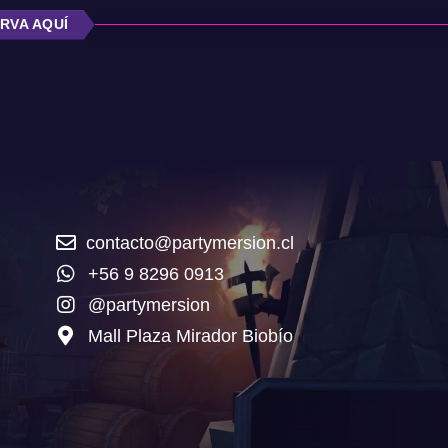
RVA AQUÍ
contacto@partymersion.cl
+56 9 8296 0913
@partymersion
Mall Plaza Mirador Biobío