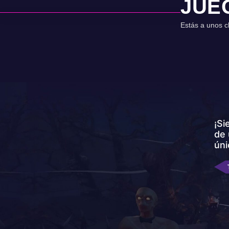
JUE
Estás a unos c
¡Si
de 
úni