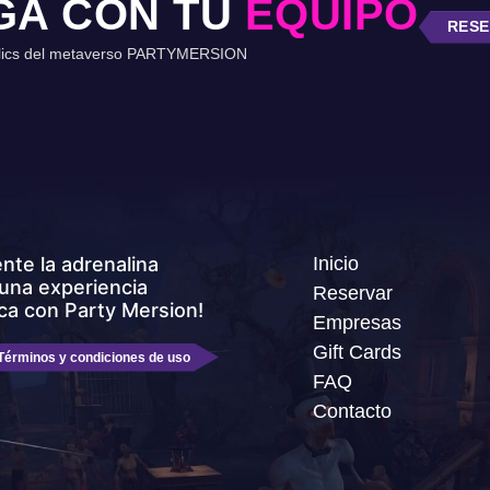
GA CON TU
EQUIPO
RESE
lics del metaverso
PARTYMERSION
ente la adrenalina
Inicio
una experiencia
Reservar
ca con Party Mersion!
Empresas
Gift Cards
Términos y condiciones de uso
FAQ
Contacto