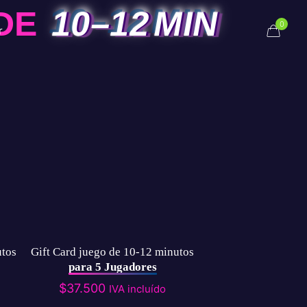
DE
10–12 MIN
0
r
utos
Gift Card juego de 10-12 minutos
para 5 Jugadores
$
37.500
IVA incluído