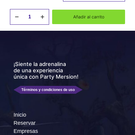
Gift
Añadir al carrito
Card
juego
de
20
minutos
para
4
Jugadores
cantidad
¡Siente la adrenalina
de una experiencia
única con Party Mersion!
Términos y condiciones de uso
Inicio
Reservar
Empresas