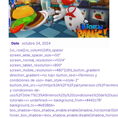
Date
octubre 24, 2024
[vc_row][vc_column][dfd_spacer
screen_wide_spacer_size=»50″
screen_normal_resolution=»1024″
screen_tablet_resolution=»800″
screen_mobile_resolution=»480″][dfd_button_gradient
direction_gradient=»to top» button_text=»Términos y
condiciones de uso» main_style=»style-2″
buttom_link_src=»url:https%3A%2F%2Fpartymersion.cl%2Ftermin
y-condiciones-de-
uso%2F|title:T%C3%A9rminos%20y%20condiciones%20de%20uso|t
tutorials=»» undefined=»» background_from=»#442c78″
background_to=»#e838bb»
box_shadow=»box_shadow_enable:enable|shadow_horizontal:0|sh
hover_box_shadow=»box_shadow_enable:disable|shadow_horizont