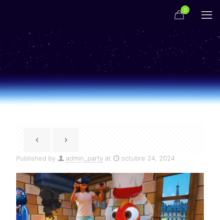
0
Published by
admin_party
at
octubre 24, 2024