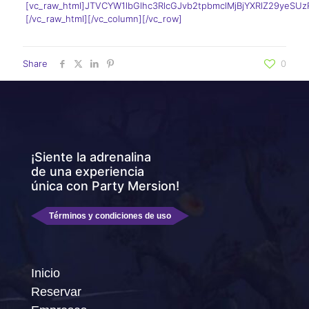
[vc_raw_html]JTVCYW1lbGlhc3RlcGJvb2tpbmclMjBjYXRlZ29yeSU
[/vc_raw_html][/vc_column][/vc_row]
Share
0
¡Siente la adrenalina
de una experiencia
única con Party Mersion!
Términos y condiciones de uso
Inicio
Reservar