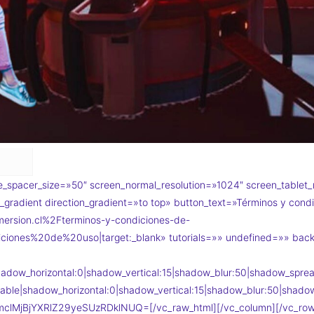
_spacer_size=»50″ screen_normal_resolution=»1024″ screen_tablet_
gradient direction_gradient=»to top» button_text=»Términos y condi
ersion.cl%2Fterminos-y-condiciones-de-
iones%20de%20uso|target:_blank» tutorials=»» undefined=»» ba
adow_horizontal:0|shadow_vertical:15|shadow_blur:50|shadow_sp
ble|shadow_horizontal:0|shadow_vertical:15|shadow_blur:50|sha
clMjBjYXRlZ29yeSUzRDklNUQ=[/vc_raw_html][/vc_column][/vc_row