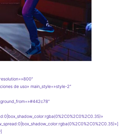
resolution=»800″
ciones de uso» main_style=»style-2″
ckground_from=»#442c78″
read:0|box_shadow_color:rgba(0%2C0%2C0%2C0.35)»
dow_spread:0|box_shadow_color:rgba(0%2C0%2C0%2C0.35)»]
]