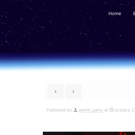
Home
Published by
admin_party
at
octubre 2