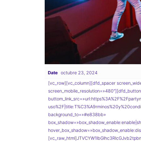
Date
octubre 23, 2024
[vc_row][vc_column][dfd_spacer screen_wide
screen_mobile_resolution=»480″][dfd_button_
buttom_link_src=»url:https%3A%2F%2Fpartym
uso%2F|title:T%C3%A9rminos%20y%20condic
background_to=»#e838bb»
box_shadow=»box_shadow_enable:enable|sh
hover_box_shadow=»box_shadow_enable:disa
[vc_raw_html]JTVCYW1lbGlhc3RlcGJvb2tpbm