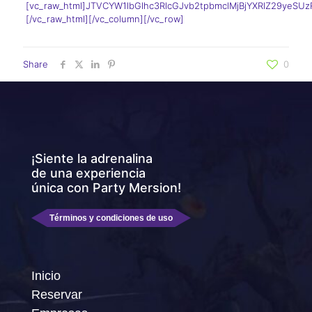
[vc_raw_html]JTVCYW1lbGlhc3RlcGJvb2tpbmclMjBjYXRlZ29yeSU
[/vc_raw_html][/vc_column][/vc_row]
Share
0
¡Siente la adrenalina
de una experiencia
única con Party Mersion!
Términos y condiciones de uso
Inicio
Reservar