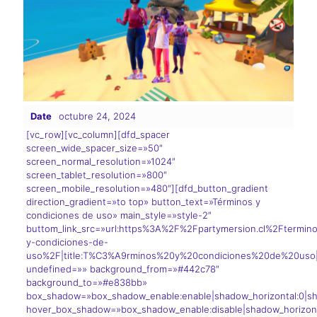
Date
octubre 24, 2024
[vc_row][vc_column][dfd_spacer
screen_wide_spacer_size=»50″
screen_normal_resolution=»1024″
screen_tablet_resolution=»800″
screen_mobile_resolution=»480″][dfd_button_gradient
direction_gradient=»to top» button_text=»Términos y
condiciones de uso» main_style=»style-2″
buttom_link_src=»url:https%3A%2F%2Fpartymersion.cl%2Ftermin
y-condiciones-de-
uso%2F|title:T%C3%A9rminos%20y%20condiciones%20de%20uso|t
undefined=»» background_from=»#442c78″
background_to=»#e838bb»
box_shadow=»box_shadow_enable:enable|shadow_horizontal:0|sh
hover_box_shadow=»box_shadow_enable:disable|shadow_horizont