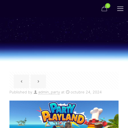
0
Published by
admin_party
at
octubre 24, 2024