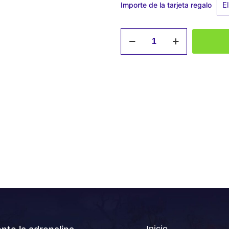
Importe de la tarjeta regalo
Gift
Card
juego
de
20
minutos
para
3
Jugadores
cantidad