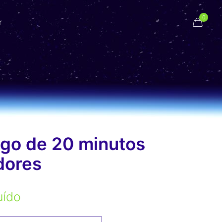
0
r
ego de 20 minutos
dores
uído